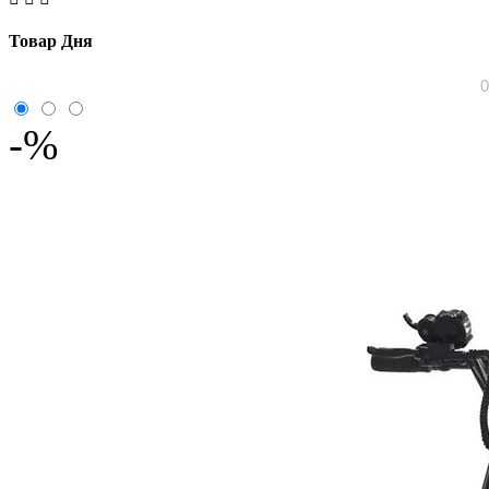
Товар Дня
0
-%