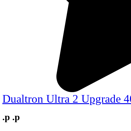
Dualtron Ultra 2 Upgrade 
.р
.р