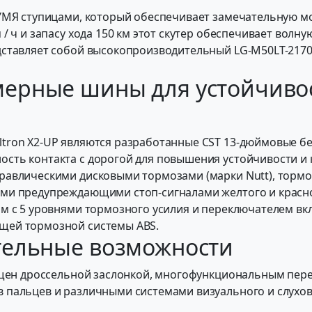
УМЯ ступицами, который обеспечивает замечательную мо
/ ч и запасу хода 150 км этот скутер обеспечивает волн
дставляет собой высокопроизводительный LG-M50LT-2170
ерные шины для устойчиво
tron X2-UP являются разработанные CST 13-дюймовые б
сть контакта с дорогой для повышения устойчивости и 
равлическими дисковыми тормозами (марки Nutt), торм
ми предупреждающими стоп-сигналами желтого и красно
м с 5 уровнями тормозного усилия и переключателем вк
щей тормозной системы ABS.
тельные возможности
нащен дроссельной заслонкой, многофункциональным пер
 пальцев и различными системами визуального и слухо