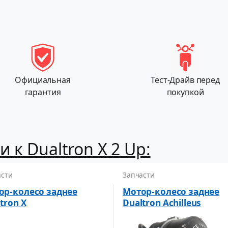
Официальная
Тест-Драйв перед
гарантия
покупкой
 к Dualtron X 2 Up:
асти
Запчасти
ор-колесо заднее
Мотор-колесо заднее
tron X
Dualtron Achilleus