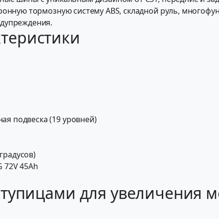
тронную тормозную систему ABS, складной руль, многоф
едупреждения.
ктеристики
ая подвеска (19 уровней)
градусов)
G 72V 45Ah
ступицами для увеличения 