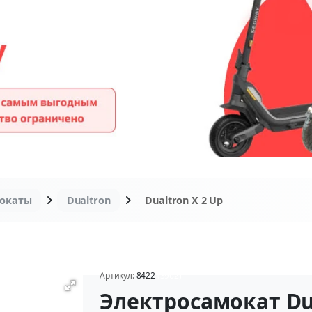
мокаты
Dualtron
Dualtron X 2 Up
Артикул:
8422
(3962)
Электросамокат Dua