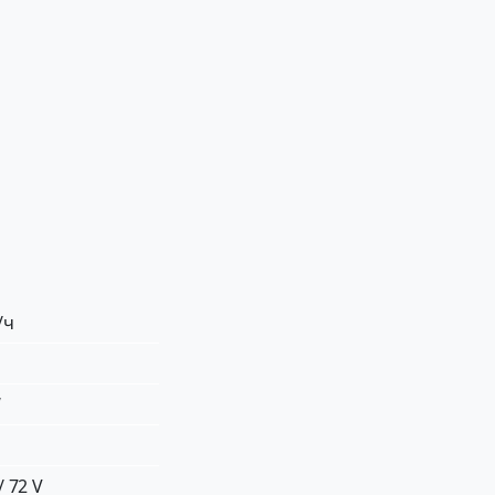
/ч
W
/ 72 V