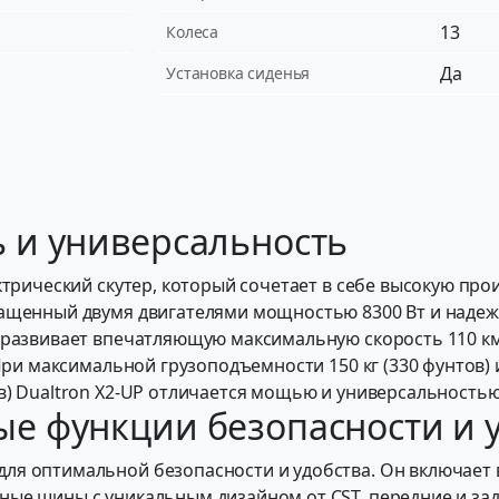
13
Колеса
Да
Установка сиденья
 и универсальность
ктрический скутер, который сочетает в себе высокую про
нащенный двумя двигателями мощностью 8300 Вт и наде
развивает впечатляющую максимальную скорость 110 км / 
 При максимальной грузоподъемности 150 кг (330 фунтов)
в) Dualtron X2-UP отличается мощью и универсальностью
е функции безопасности и 
я оптимальной безопасности и удобства. Он включает в
ные шины с уникальным дизайном от CST, передние и за