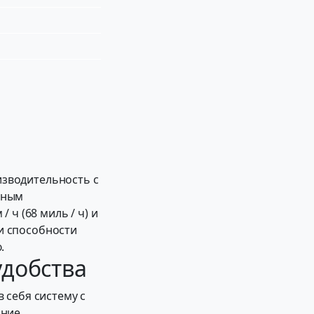
изводительность с
жным
ч (68 миль / ч) и
 и способности
.
удобства
 себя систему с
дние