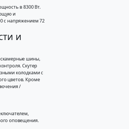
щность в 8300 Вт.
ующую и
0 с напряжением 72
сти и
ескамерные шины,
контроля. Скутер
озными колодками с
го цветов. Кроме
лючения /
еключателем,
вого оповещения.