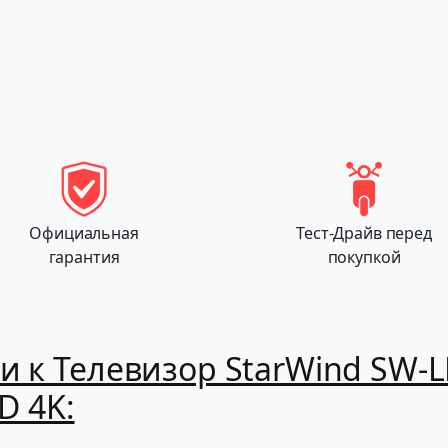
Официальная
Тест-Драйв перед
гарантия
покупкой
ти к Телевизор StarWind SW-
HD 4K: