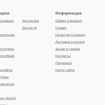
гории
Информация
осамокат
Эксклюзив
Обмен и возврат
Запчасти
Сервис
омотоцик
Гарантия и ремонт
Доставка и оплата
оскутеры
Акции и скидки
опитбайк
Контакты
Предзаказ
оскейты
Карта сайта
утеры
овелосип
сы Xiaomi