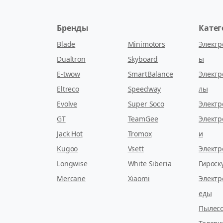
Бренды
Кате
Blade
Minimotors
Электр
Dualtron
Skyboard
ы
E-twow
SmartBalance
Электр
Eltreco
Speedway
лы
Evolve
Super Soco
Электр
GT
TeamGee
Электр
Jack Hot
Tromox
и
Kugoo
Vsett
Электр
Longwise
White Siberia
Гироск
Mercane
Xiaomi
Электр
еды
Пылесо