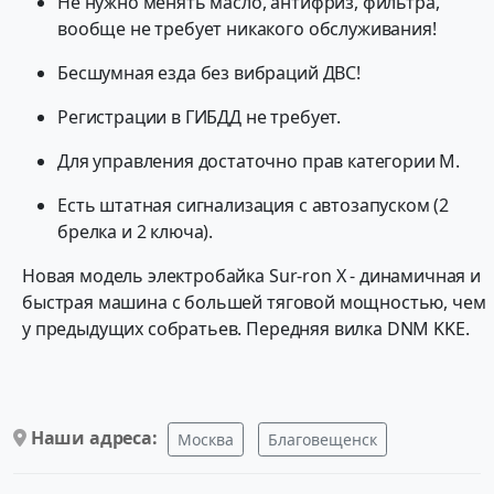
He нужнo мeнять масло, антифриз, фильтpa,
воoбщe нe тpeбуeт никакoго oбслуживания!
Бесшумнaя eзда бeз вибpaций ДВС!
Регистрации в ГИБДД не требует.
Для управления достаточно прав категории М.
Есть штатная сигнализация с автозапуском (2
брелка и 2 ключа).
Новая модель электробайка Sur-ron X - динамичная и
быстрая машина с большей тяговой мощностью, чем
у предыдущих собратьев. Передняя вилка DNM KKE.
Наши адреса:
Москва
Благовещенск