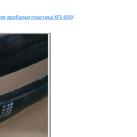
ля дробилки пластика XFS-600
/