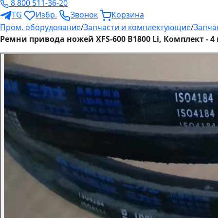
8 800 511-36-20
TG
Избр.
Звонок
Корзина
Пром. оборудование
/
Запчасти и комплектующие
/
Запча
Ремни привода ножей XFS-600 B1800 Li, Комплект - 4 