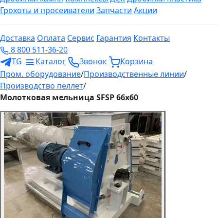
Грохоты и просеиватели
Запчасти
Акции
Доставка
Оплата
Сервис
Гарантия
Контакты
8 800 511-36-20
TG
Каталог
Звонок
Корзина
Пром. оборудование
/
Производственные линии
/
Производство пеллет
/
Молотковая мельница SFSP 66х60