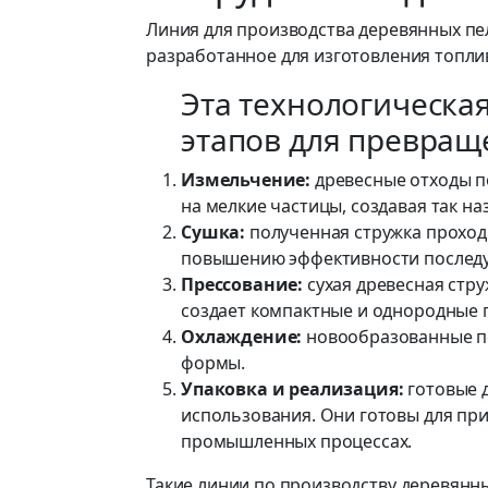
Линия для производства деревянных пе
разработанное для изготовления топлив
Эта технологическа
этапов для превращ
Измельчение:
древесные отходы п
на мелкие частицы, создавая так н
Сушка:
полученная стружка проходи
повышению эффективности послед
Прессование:
сухая древесная стру
создает компактные и однородные 
Охлаждение:
новообразованные пе
формы.
Упаковка и реализация:
готовые 
использования. Они готовы для при
промышленных процессах.
Такие линии по производству деревянн