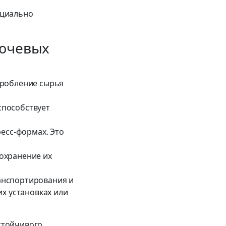
ециально
лючевых
дробление сырья
способствует
есс-формах. Это
охранение их
анспортирования и
х установках или
стойчивого