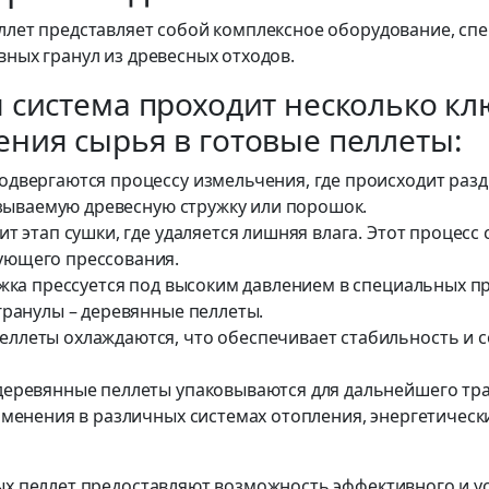
ллет представляет собой комплексное оборудование, сп
ных гранул из древесных отходов.
я система проходит несколько к
ения сырья в готовые пеллеты:
одвергаются процессу измельчения, где происходит раз
азываемую древесную стружку или порошок.
т этап сушки, где удаляется лишняя влага. Этот процесс 
ующего прессования.
жка прессуется под высоким давлением в специальных пр
гранулы – деревянные пеллеты.
ллеты охлаждаются, что обеспечивает стабильность и с
деревянные пеллеты упаковываются для дальнейшего тр
менения в различных системах отопления, энергетически
ых пеллет предоставляют возможность эффективного и у