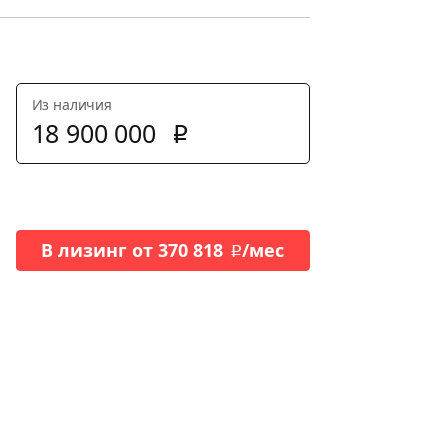
Из наличия
18
900
000
p
В лизинг от
370 818
/мес
p