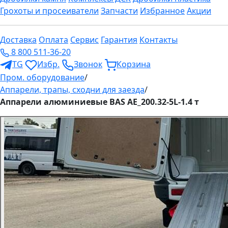
Грохоты и просеиватели
Запчасти
Избранное
Акции
Доставка
Оплата
Сервис
Гарантия
Контакты
8 800 511-36-20
TG
Избр.
Звонок
Корзина
Пром. оборудование
/
Аппарели, трапы, сходни для заезда
/
Аппарели алюминиевые BAS AЕ_200.32-5L-1.4 т