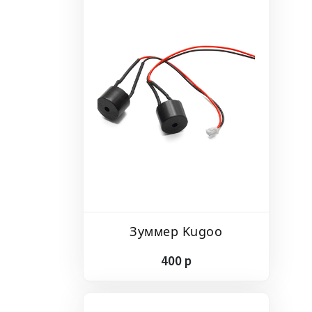
Зуммер Kugoo
400
p