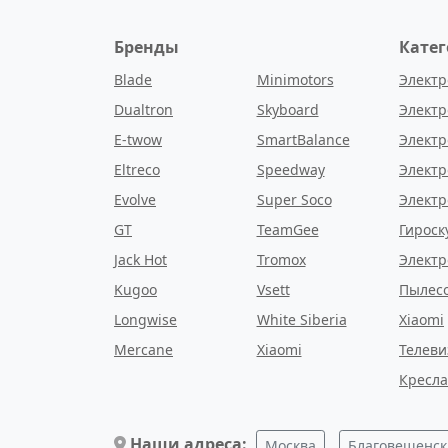
Бренды
Кате
Blade
Minimotors
Электр
Dualtron
Skyboard
Элект
E-twow
SmartBalance
Электр
Eltreco
Speedway
Электр
Evolve
Super Soco
Электр
GT
TeamGee
Гироск
Jack Hot
Tromox
Элект
Kugoo
Vsett
Пылес
Longwise
White Siberia
Xiaomi
Mercane
Xiaomi
Телев
Кресла
Наши адреса:
Москва
Благовещенск