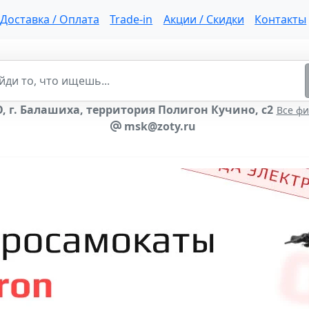
Доставка / Оплата
Trade-in
Акции / Скидки
Контакты
, г. Балашиха, территория Полигон Кучино, с2
Все ф
msk@zoty.ru