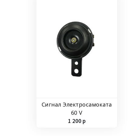
Сигнал Электросамоката
60 V
1
200
p