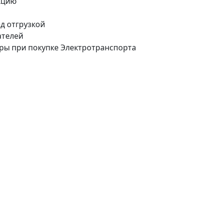
кцию
д отгрузкой
ателей
ары при покупке Электротранспорта