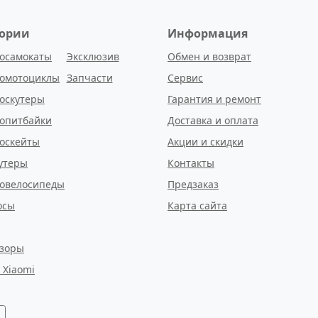
гории
Информация
осамокаты
Эксклюзив
Обмен и возврат
ромотоциклы
Запчасти
Сервис
оскутеры
Гарантия и ремонт
опитбайки
Доставка и оплата
оскейты
Акции и скидки
утеры
Контакты
ровелосипеды
Предзаказ
осы
Карта сайта
изоры
 Xiaomi