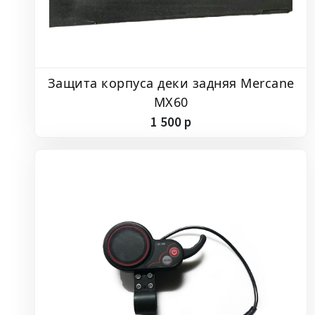
Защита корпуса деки задняя Mercane
MX60
1
500
p