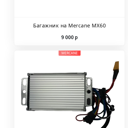
Багажник на Mercane MX60
9
000
p
MERCANE