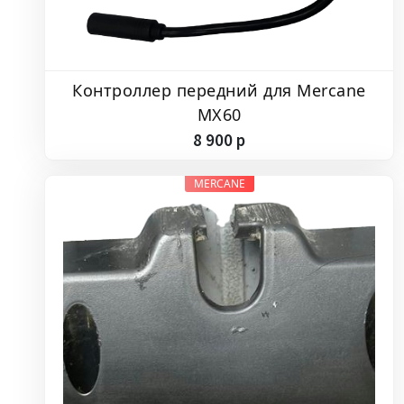
Контроллер передний для Mercane
MX60
8
900
p
MERCANE