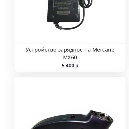
Устройство зарядное на Mercane
MX60
5
400
p