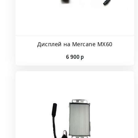
Дисплей на Mercane MX60
6
900
p