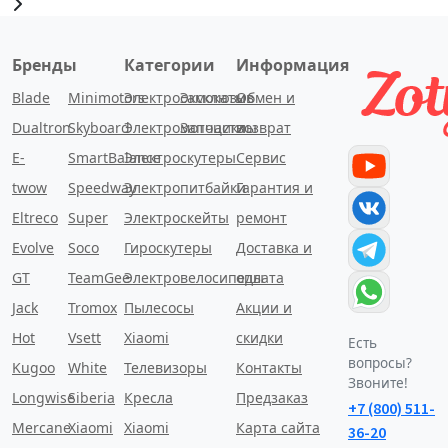
Бренды
Категории
Информация
Blade
Minimotors
Электросамокаты
Эксклюзив
Обмен и
Dualtron
Skyboard
Электромотоциклы
Запчасти
возврат
E-
SmartBalance
Электроскутеры
Сервис
twow
Speedway
Электропитбайки
Гарантия и
Eltreco
Super
Электроскейты
ремонт
Evolve
Soco
Гироскутеры
Доставка и
GT
TeamGee
Электровелосипеды
оплата
Jack
Tromox
Пылесосы
Акции и
Hot
Vsett
Xiaomi
скидки
Есть
вопросы?
Kugoo
White
Телевизоры
Контакты
Звоните!
Longwise
Siberia
Кресла
Предзаказ
+7 (800) 511-
Mercane
Xiaomi
Xiaomi
Карта сайта
36-20