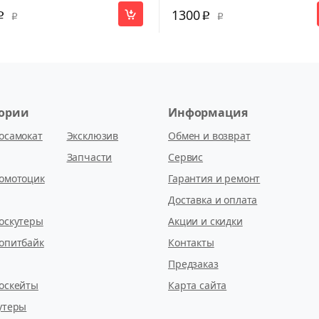
1300
p
p
p
p
гории
Информация
осамокат
Эксклюзив
Обмен и возврат
Запчасти
Сервис
омотоцик
Гарантия и ремонт
Доставка и оплата
оскутеры
Акции и скидки
опитбайк
Контакты
Предзаказ
оскейты
Карта сайта
утеры