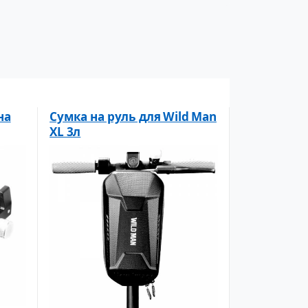
на
Сумка на руль для Wild Man
XL 3л