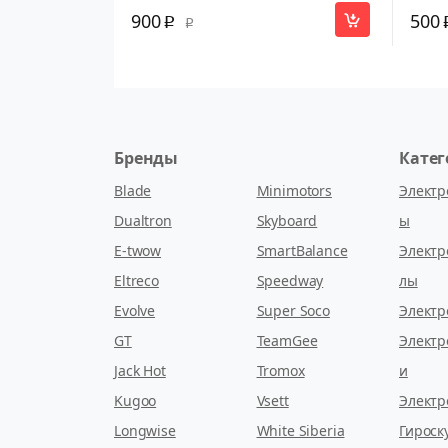
900
500
p
p
Бренды
Кате
Blade
Minimotors
Электр
Dualtron
Skyboard
ы
E-twow
SmartBalance
Электр
Eltreco
Speedway
лы
Evolve
Super Soco
Электр
GT
TeamGee
Электр
Jack Hot
Tromox
и
Kugoo
Vsett
Электр
Longwise
White Siberia
Гироск