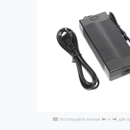
Используйте кнопки
и
для п