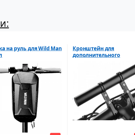
и:
а на руль для Wild Man
Кронштейн для
л
дополнительного
оборудования