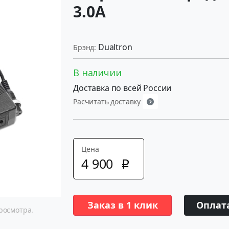
3.0А
Dualtron
Брэнд:
В наличии
Доставка по всей России
Расчитать доставку
Цена
4
900
p
Заказ в 1 клик
Оплат
росмотра.