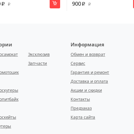
0
900
p
p
p
p
гории
Информация
осамокат
Эксклюзив
Обмен и возврат
Запчасти
Сервис
омотоцик
Гарантия и ремонт
Доставка и оплата
оскутеры
Акции и скидки
опитбайк
Контакты
Предзаказ
оскейты
Карта сайта
утеры