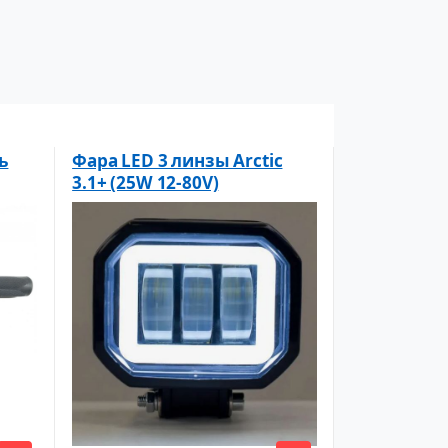
ь
Фара LED 3 линзы Arctic
3.1+ (25W 12-80V)