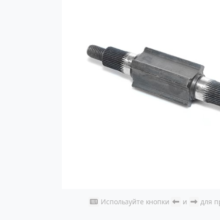
Используйте кнопки
и
для п