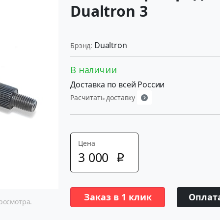
Dualtron 3
Dualtron
Брэнд:
В наличии
Доставка по всей России
Расчитать доставку
Цена
3
000
p
Заказ в 1 клик
Оплат
росмотра.