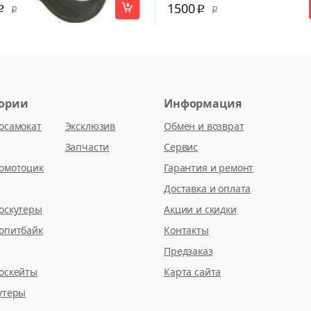
1500
p
p
p
p
гории
Информация
осамокат
Эксклюзив
Обмен и возврат
Запчасти
Сервис
омотоцик
Гарантия и ремонт
Доставка и оплата
оскутеры
Акции и скидки
опитбайк
Контакты
Предзаказ
оскейты
Карта сайта
утеры