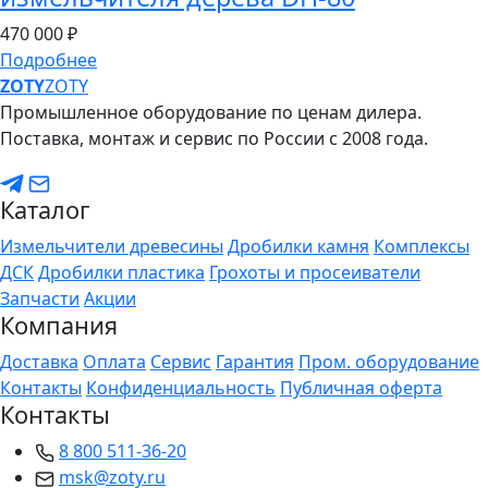
470
000 ₽
Подробнее
ZO
TY
ZOTY
Промышленное оборудование по ценам дилера.
Поставка, монтаж и сервис по России с 2008 года.
Каталог
Измельчители древесины
Дробилки камня
Комплексы
ДСК
Дробилки пластика
Грохоты и просеиватели
Запчасти
Акции
Компания
Доставка
Оплата
Сервис
Гарантия
Пром. оборудование
Контакты
Конфиденциальность
Публичная оферта
Контакты
8 800 511-36-20
msk@zoty.ru