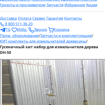
Грохоты и просеиватели
Запчасти
Избранное
Акции
Доставка
Оплата
Сервис
Гарантия
Контакты
8 800 511-36-20
TG
Избр.
Звонок
Корзина
Пром. оборудование
/
Запчасти и комплектующие
/
КИТ-комплекты для измельчителей древесины
/
Гусеничный кит набор для измельчителя дерева
DH-50