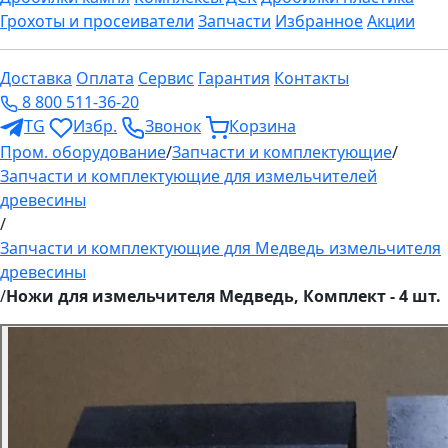
Грохоты и просеиватели
Запчасти
Избранное
Акции
Доставка
Оплата
Сервис
Гарантия
Контакты
8 800 511-36-20
TG
Избр.
Звонок
Корзина
Пром. оборудование
/
Запчасти и комплектующие
/
Запчасти и комплектующие для измельчителей
древесины
/
Запчасти и комплектующие для Медведь измельчителя
древесины
/
Ножи для измельчителя Медведь, Комплект - 4 шт.