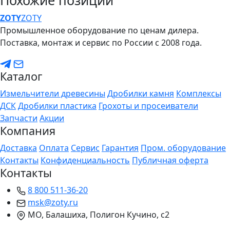
Похожие позиции
ZO
TY
ZOTY
Промышленное оборудование по ценам дилера.
Поставка, монтаж и сервис по России с 2008 года.
Каталог
Измельчители древесины
Дробилки камня
Комплексы
ДСК
Дробилки пластика
Грохоты и просеиватели
Запчасти
Акции
Компания
Доставка
Оплата
Сервис
Гарантия
Пром. оборудование
Контакты
Конфиденциальность
Публичная оферта
Контакты
8 800 511-36-20
msk@zoty.ru
МО, Балашиха, Полигон Кучино, с2