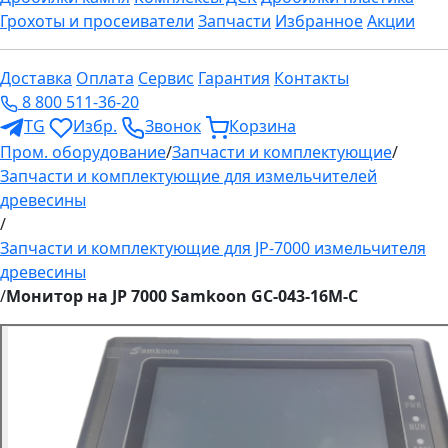
Грохоты и просеиватели
Запчасти
Избранное
Акции
Доставка
Оплата
Сервис
Гарантия
Контакты
8 800 511-36-20
TG
Избр.
Звонок
Корзина
Пром. оборудование
/
Запчасти и комплектующие
/
Запчасти и комплектующие для измельчителей
древесины
/
Запчасти и комплектующие для JP-7000 измельчителя
древесины
/
Монитор на JP 7000 Samkoon GC-043-16M-C