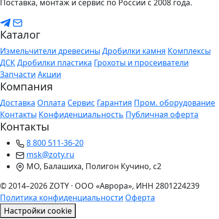
Поставка, монтаж и сервис по России с 2008 года.
Каталог
Измельчители древесины
Дробилки камня
Комплексы
ДСК
Дробилки пластика
Грохоты и просеиватели
Запчасти
Акции
Компания
Доставка
Оплата
Сервис
Гарантия
Пром. оборудование
Контакты
Конфиденциальность
Публичная оферта
Контакты
8 800 511-36-20
msk@zoty.ru
МО, Балашиха, Полигон Кучино, с2
© 2014–2026 ZOTY · ООО «Аврора», ИНН 2801224239
Политика конфиденциальности
Оферта
Настройки cookie