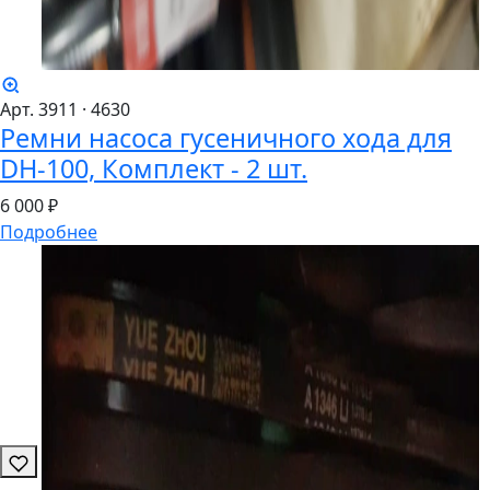
Арт. 3911
· 4630
Ремни насоса гусеничного хода для
DH-100, Комплект - 2 шт.
6
000 ₽
Подробнее