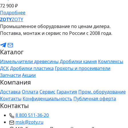
72
900 ₽
Подробнее
ZO
TY
ZOTY
Промышленное оборудование по ценам дилера.
Поставка, монтаж и сервис по России с 2008 года.
Каталог
Измельчители древесины
Дробилки камня
Комплексы
ДСК
Дробилки пластика
Грохоты и просеиватели
Запчасти
Акции
Компания
Доставка
Оплата
Сервис
Гарантия
Пром. оборудование
Контакты
Конфиденциальность
Публичная оферта
Контакты
8 800 511-36-20
msk@zoty.ru