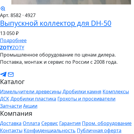
Арт. 8582
· 4927
Выпускной коллектор для DH-50
13
050 ₽
Подробнее
ZO
TY
ZOTY
Промышленное оборудование по ценам дилера.
Поставка, монтаж и сервис по России с 2008 года.
Каталог
Измельчители древесины
Дробилки камня
Комплексы
ДСК
Дробилки пластика
Грохоты и просеиватели
Запчасти
Акции
Компания
Доставка
Оплата
Сервис
Гарантия
Пром. оборудование
Контакты
Конфиденциальность
Публичная оферта