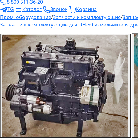
8 800 511-36-20
TG
Каталог
Звонок
Корзина
Пром. оборудование
/
Запчасти и комплектующие
/
Запча
Запчасти и комплектующие для DH-50 измельчителя др