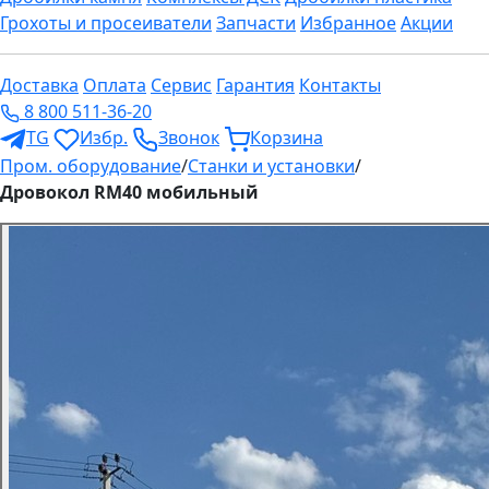
Грохоты и просеиватели
Запчасти
Избранное
Акции
Доставка
Оплата
Сервис
Гарантия
Контакты
8 800 511-36-20
TG
Избр.
Звонок
Корзина
Пром. оборудование
/
Станки и установки
/
Дровокол RM40 мобильный