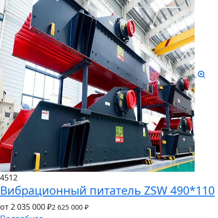
4512
Вибрационный питатель ZSW 490*110
от 2
035
000 ₽
2
625
000 ₽