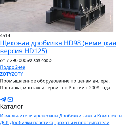
4514
Щековая дробилка HD98 (немецкая
версия HD125)
от 7
290
000 ₽
8
805
000 ₽
Подробнее
ZO
TY
ZOTY
Промышленное оборудование по ценам дилера.
Поставка, монтаж и сервис по России с 2008 года.
Каталог
Измельчители древесины
Дробилки камня
Комплексы
ДСК
Дробилки пластика
Грохоты и просеиватели