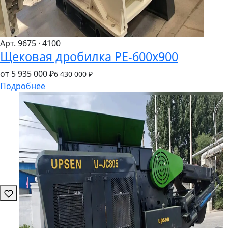
Арт. 9675
· 4100
Щековая дробилка PE-600x900
от 5
935
000 ₽
6
430
000 ₽
Подробнее