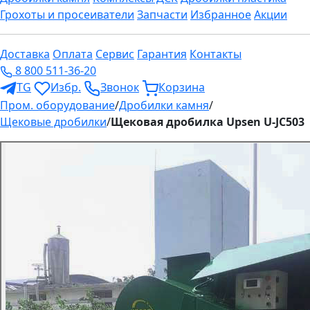
Грохоты и просеиватели
Запчасти
Избранное
Акции
Доставка
Оплата
Сервис
Гарантия
Контакты
8 800 511-36-20
TG
Избр.
Звонок
Корзина
Пром. оборудование
/
Дробилки камня
/
Щековые дробилки
/
Щековая дробилка Upsen U-JC503