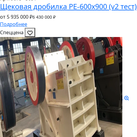
Щековая дробилка PE-600x900 (v2 тест)
от 5
935
000 ₽
6
430
000 ₽
Подробнее
Спеццена