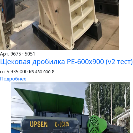
Арт. 9675
· 5051
Щековая дробилка PE-600x900 (v2 тест)
от 5
935
000 ₽
6
430
000 ₽
Подробнее