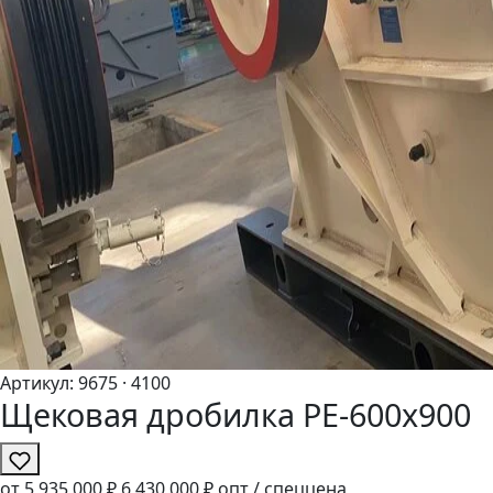
Артикул:
9675
· 4100
Щековая дробилка PE-600x900
от 5
935
000 ₽
6
430
000 ₽
опт / спеццена