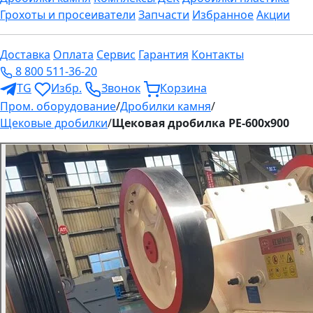
Грохоты и просеиватели
Запчасти
Избранное
Акции
Доставка
Оплата
Сервис
Гарантия
Контакты
8 800 511-36-20
TG
Избр.
Звонок
Корзина
Пром. оборудование
/
Дробилки камня
/
Щековые дробилки
/
Щековая дробилка PE-600x900